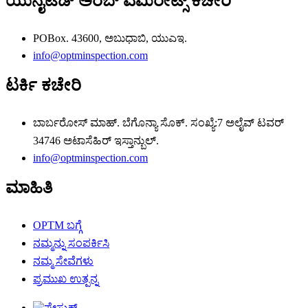
ಯುನೈಟೆಡ್ ಅರಬ್ ಎಮಿರೇಟ್ಸ್ ಕಚೇರಿ
POBox. 43600, ಅಬುಧಾಬಿ, ಯುಎಇ.
info@optminspection.com
ಟರ್ಕಿ ಕಚೇರಿ
ಬಾರ್ಬರೋಸ್ ಮಾಹ್. ಬೆಗೊನ್ಯಾ ಸೊಕ್. ಸಂಖ್ಯೆ:7 ಅಲೈವ್ ಟವರ್
34746 ಅಟಾಸೆಹಿರ್ ಇಸ್ತಾನ್ಬುಲ್.
info@optminspection.com
ಮಾಹಿತಿ
OPTM ಬಗ್ಗೆ
ನಮ್ಮನ್ನು ಸಂಪರ್ಕಿಸಿ
ನಮ್ಮ ಸೇವೆಗಳು
ಪ್ರಮುಖ ಉತ್ಪನ್ನ