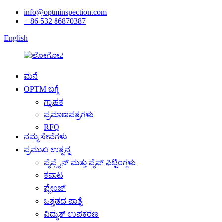
info@optminspection.com
+ 86 532 86870387
English
ಮನೆ
OPTM ಬಗ್ಗೆ
ಗ್ರಾಹಕ
ಪ್ರಮಾಣಪತ್ರಗಳು
RFQ
ನಮ್ಮ ಸೇವೆಗಳು
ಪ್ರಮುಖ ಉತ್ಪನ್ನ
ಪೈಪ್ಲೈನ್ ​​ಮತ್ತು ಪೈಪ್ ಫಿಟ್ಟಿಂಗ್ಗಳು
ಕವಾಟ
ಫ್ಲೇಂಜ್
ಒತ್ತಡದ ಪಾತ್ರೆ
ವಿದ್ಯುತ್ ಉಪಕರಣ