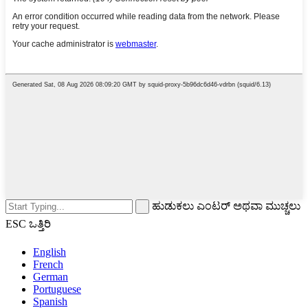
ಹುಡುಕಲು ಎಂಟರ್ ಅಥವಾ ಮುಚ್ಚಲು
ESC ಒತ್ತಿರಿ
English
French
German
Portuguese
Spanish