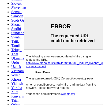
Slovak
Slovenian
Somali
Samoan
Scots Gaelic
Shona
Sindhi
Sundanese
Swahili
Tajik
Tamil
Telugu
Thai
Ukrainian
Urdu
Uzbek
Vietnamese
Welsh
Xhosa
Yiddish
Yoruba
Zulu
Kinyarwanda
Tatar
Oriya